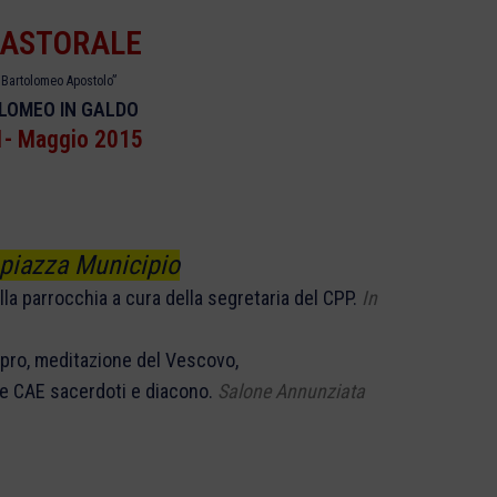
PASTORALE
 Bartolomeo Apostolo”
OMEO IN GALDO
1- Maggio 2015
 piazza Municipio
ia a cura della segretaria del CPP.
In
itazione del Vescovo,
acerdoti e diacono.
Salone Annunziata