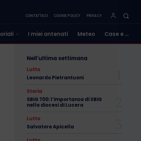
CONTATTACI
COOKIE POLICY
PRIVACY
oriali
I miei antenati
Meteo
Case e …
Nell'ultima settimana
Lutto
Leonardo Pietrantuoni
Storia
SBiG 700: l’importanza di SBiG
nella diocesi di Lucera
Lutto
Salvatore Apicella
Lutto