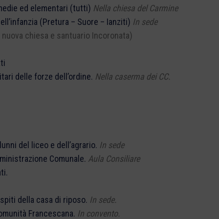
 elementari (tutti)
Nella chiesa del Carmine
a (Pretura – Suore – Ianziti)
In sede
 e santuario Incoronata)
i
le forze dell’ordine.
Nella caserma dei CC.
 liceo e dell’agrario.
In sede
razione Comunale.
Aula Consiliare
i.
lla casa di riposo.
In sede.
tà Francescana.
In convento.