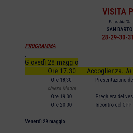
VISITA 
Parrocchia “San
SAN BARTOL
28-29-30-3
PROGRAMMA
Giovedì 28 maggio
Ore 17.30 Accoglienza.
In
Ore 18,30 Presentazione della parrocch
chiesa Madre
Ore 19.00 Preghiera del vespro, med
Ore 20.00 Incontro col CPP e CAE s
Venerdì 29 maggio