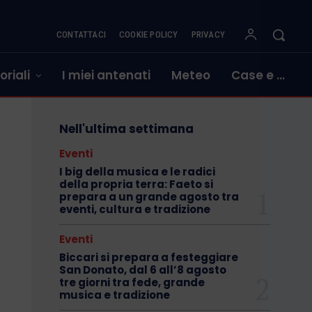
CONTATTACI
COOKIE POLICY
PRIVACY
oriali
I miei antenati
Meteo
Case e …
Nell'ultima settimana
Eventi
I big della musica e le radici
della propria terra: Faeto si
prepara a un grande agosto tra
eventi, cultura e tradizione
Eventi
Biccari si prepara a festeggiare
San Donato, dal 6 all’8 agosto
tre giorni tra fede, grande
musica e tradizione