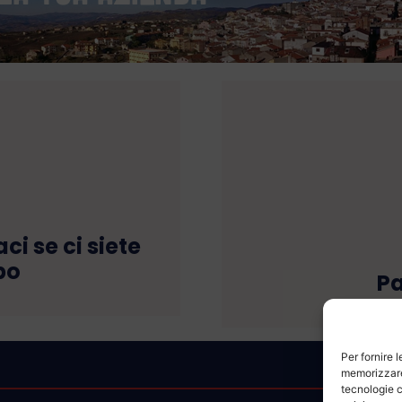
ci se ci siete
po
Pa
Per fornire 
memorizzare 
tecnologie c