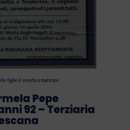
elle figlie è venuta a mancare
rmela Pepe
 anni 92 – Terziaria
cescana