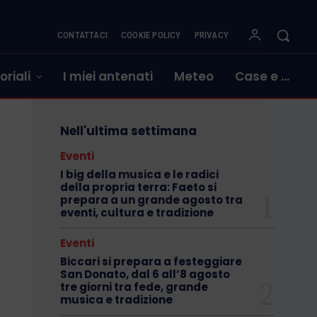
CONTATTACI
COOKIE POLICY
PRIVACY
oriali
I miei antenati
Meteo
Case e …
Nell'ultima settimana
Eventi
I big della musica e le radici
della propria terra: Faeto si
prepara a un grande agosto tra
eventi, cultura e tradizione
Eventi
Biccari si prepara a festeggiare
San Donato, dal 6 all’8 agosto
tre giorni tra fede, grande
musica e tradizione