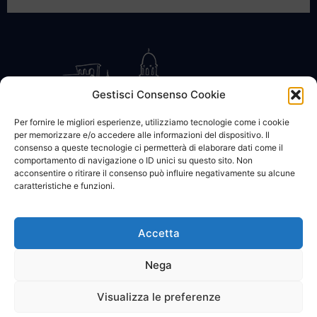
Gestisci Consenso Cookie
Per fornire le migliori esperienze, utilizziamo tecnologie come i cookie
per memorizzare e/o accedere alle informazioni del dispositivo. Il
CONTATTACI
COOKIE POLICY
PRIVACY
consenso a queste tecnologie ci permetterà di elaborare dati come il
comportamento di navigazione o ID unici su questo sito. Non
acconsentire o ritirare il consenso può influire negativamente su alcune
caratteristiche e funzioni.
Accetta
© 2002 - 2026 SanBartolomeo.info :::: powered by Go Web snc |
p.iva 01184570628
Nega
Visualizza le preferenze