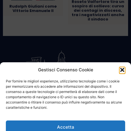
Roseto Valfortore tira un
sospiro di sollievo: curva
Rudolph Giuliani come
dei contagi in discesa,
Vittorio Emanuele II
tra i negativizzati anche
il sindaco
Gestisci Consenso Cookie
Per fornire le migliori esperienze, utilizziamo tecnologie come i cookie
per memorizzare e/o accedere alle informazioni del dispositivo. Il
CONTATTACI
COOKIE POLICY
PRIVACY
consenso a queste tecnologie ci permetterà di elaborare dati come il
comportamento di navigazione o ID unici su questo sito. Non
acconsentire o ritirare il consenso può influire negativamente su alcune
caratteristiche e funzioni.
Accetta
© 2002 - 2026 SanBartolomeo.info :::: powered by Go Web snc |