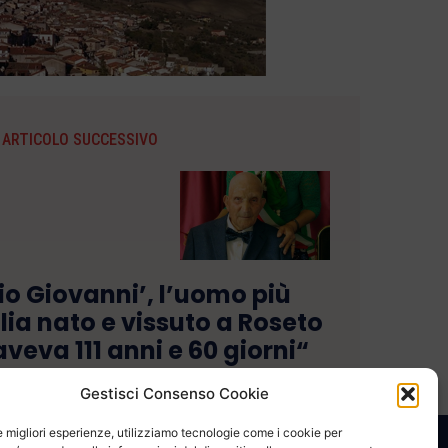
ARTICOLO SUCCESSIVO
Zio Giovanni’, l’uomo più
lia nato e vissuto a Roseto
aveva 111 anni e 60 giorni“
Gestisci Consenso Cookie
le migliori esperienze, utilizziamo tecnologie come i cookie per