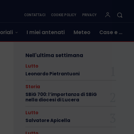
CONTATTACI
COOKIE POLICY
PRIVACY
oriali
I miei antenati
Meteo
Case e …
Nell'ultima settimana
Lutto
Leonardo Pietrantuoni
Storia
SBiG 700: l’importanza di SBiG
nella diocesi di Lucera
Lutto
Salvatore Apicella
Lutto