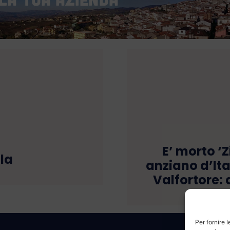
E’ morto ‘
la
anziano d’Ita
Valfortore: 
Per fornire 