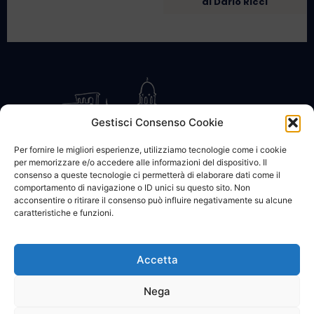
di Dario Ricci
Gestisci Consenso Cookie
Per fornire le migliori esperienze, utilizziamo tecnologie come i cookie
per memorizzare e/o accedere alle informazioni del dispositivo. Il
CONTATTACI
COOKIE POLICY
PRIVACY
consenso a queste tecnologie ci permetterà di elaborare dati come il
comportamento di navigazione o ID unici su questo sito. Non
acconsentire o ritirare il consenso può influire negativamente su alcune
caratteristiche e funzioni.
Accetta
© 2002 - 2026 SanBartolomeo.info :::: powered by Go Web snc |
p.iva 01184570628
Nega