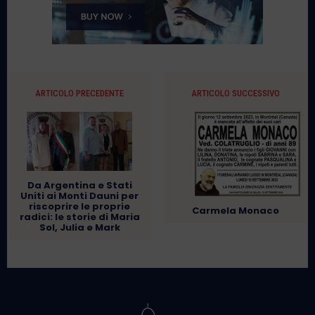
ARTICOLO PRECEDENTE
ARTICOLO SUCCESSIVO
Da Argentina e Stati
Uniti ai Monti Dauni per
riscoprire le proprie
Carmela Monaco
radici: le storie di Maria
Sol, Julia e Mark