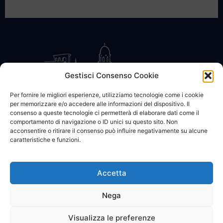
Gestisci Consenso Cookie
Per fornire le migliori esperienze, utilizziamo tecnologie come i cookie
per memorizzare e/o accedere alle informazioni del dispositivo. Il
CONTATTACI
COOKIE POLICY
PRIVACY
consenso a queste tecnologie ci permetterà di elaborare dati come il
comportamento di navigazione o ID unici su questo sito. Non
acconsentire o ritirare il consenso può influire negativamente su alcune
caratteristiche e funzioni.
Accetta
© 2002 - 2026 SanBartolomeo.info :::: powered by Go Web snc |
p.iva 01184570628
Nega
Visualizza le preferenze