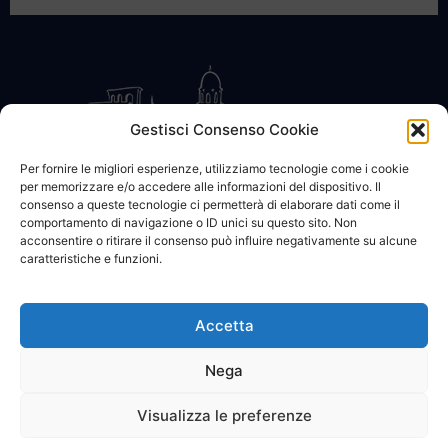
Gestisci Consenso Cookie
Per fornire le migliori esperienze, utilizziamo tecnologie come i cookie
per memorizzare e/o accedere alle informazioni del dispositivo. Il
CONTATTACI
COOKIE POLICY
PRIVACY
consenso a queste tecnologie ci permetterà di elaborare dati come il
comportamento di navigazione o ID unici su questo sito. Non
acconsentire o ritirare il consenso può influire negativamente su alcune
caratteristiche e funzioni.
Accetta
© 2002 - 2026 SanBartolomeo.info :::: powered by Go Web snc |
p.iva 01184570628
Nega
Visualizza le preferenze