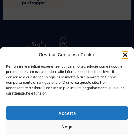
purtroppo!
Gestisci Consenso Cookie
Per fornire le migliori esperienze, utilizziamo tecnologie come i cookie
per memorizzare e/o accedere alle informazioni del dispositivo. Il
CONTATTACI
COOKIE POLICY
PRIVACY
consenso a queste tecnologie ci permetterà di elaborare dati come il
comportamento di navigazione o ID unici su questo sito. Non
acconsentire o ritirare il consenso può influire negativamente su alcune
caratteristiche e funzioni.
Accetta
© 2002 - 2026 SanBartolomeo.info :::: powered by Go Web snc |
p.iva 01184570628
Nega