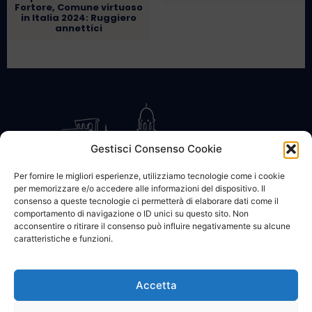
Fortore, Comune virtuoso
in Italia 2024: Ruggiero
annettici
Gestisci Consenso Cookie
Per fornire le migliori esperienze, utilizziamo tecnologie come i cookie
per memorizzare e/o accedere alle informazioni del dispositivo. Il
CONTATTACI
COOKIE POLICY
PRIVACY
consenso a queste tecnologie ci permetterà di elaborare dati come il
comportamento di navigazione o ID unici su questo sito. Non
acconsentire o ritirare il consenso può influire negativamente su alcune
caratteristiche e funzioni.
Accetta
© 2002 - 2026 SanBartolomeo.info :::: powered by Go Web snc |