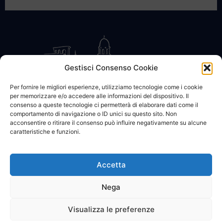
Gestisci Consenso Cookie
Per fornire le migliori esperienze, utilizziamo tecnologie come i cookie
per memorizzare e/o accedere alle informazioni del dispositivo. Il
CONTATTACI
COOKIE POLICY
PRIVACY
consenso a queste tecnologie ci permetterà di elaborare dati come il
comportamento di navigazione o ID unici su questo sito. Non
acconsentire o ritirare il consenso può influire negativamente su alcune
caratteristiche e funzioni.
Accetta
© 2002 - 2026 SanBartolomeo.info :::: powered by Go Web snc |
p.iva 01184570628
Nega
Visualizza le preferenze