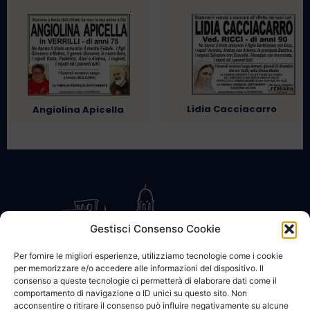
Lidia Cacciacarro
Angiolina Apicella
Gestisci Consenso Cookie
Per fornire le migliori esperienze, utilizziamo tecnologie come i cookie
per memorizzare e/o accedere alle informazioni del dispositivo. Il
CONTATTACI
COOKIE POLICY
PRIVACY
consenso a queste tecnologie ci permetterà di elaborare dati come il
comportamento di navigazione o ID unici su questo sito. Non
acconsentire o ritirare il consenso può influire negativamente su alcune