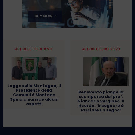
ARTICOLO PRECEDENTE
ARTICOLO SUCCESSIVO
Legge sulla Montagna, il
Presidente della
Benevento piange la
Comunità Montana
scomparsa del prof.
Spina chiarisce alcuni
Giancarlo Vergineo. Il
aspetti
ricordo: ‘Insegnare è
lasciare un segno’