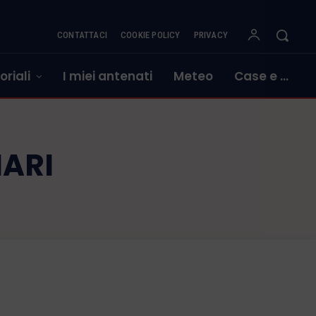
CONTATTACI
COOKIE POLICY
PRIVACY
oriali
I miei antenati
Meteo
Case e …
NARI