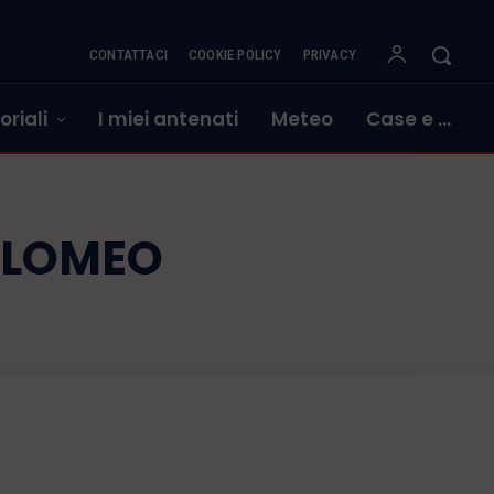
CONTATTACI
COOKIE POLICY
PRIVACY
oriali
I miei antenati
Meteo
Case e …
OLOMEO