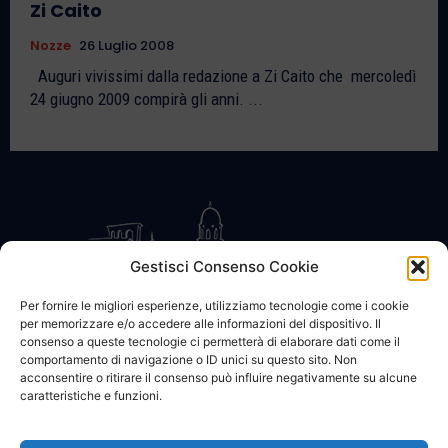
Zi Caito
Nozze
26 Luglio 2008
Auguri vivissimi dalla redazione a Zi Caito che mercoledì
24 giugno 2009 compirà gli anni. ...
Gestisci Consenso Cookie
Per fornire le migliori esperienze, utilizziamo tecnologie come i cookie
per memorizzare e/o accedere alle informazioni del dispositivo. Il
CONTATTACI
COOKIE POLICY
PRIVACY
consenso a queste tecnologie ci permetterà di elaborare dati come il
comportamento di navigazione o ID unici su questo sito. Non
acconsentire o ritirare il consenso può influire negativamente su alcune
caratteristiche e funzioni.