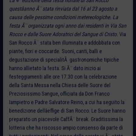
La 4^ edizione della festa rionale di San Rocco
questâanno Ã¨ stata rinviata dal 16 al 23 agosto a
causa delle pessime condizioni metereologiche. La
festa Ã¨ organizzata ogni anno dai residenti in Via San
Rocco e dalle Suore Adoratrici del Sangue di Cristo.
Via
San Rocco Ã¨ stata ben illuminata e addobbata con
piante, fiori e coccarde. Suoni, canti, balli e
degustazione di specialitÃ gastronomiche tipiche
hanno allietato la festa. Si Ã¨ dato inizio ai
festeggiamenti alle ore 17.30 con la celebrazione
della Santa Messa nella Chiesa delle Suore del
Preziosissimo Sangue, officiata da Don Franco
Iampietro e Padre Salvatore Reino, a cui ha seguito la
benedizione dellâeffige di San Rocco. Le Suore hanno
preparato un piacevole CaffÃ¨ break. Graditissima la
lotteria che ha riscosso ampio consenso da parte di