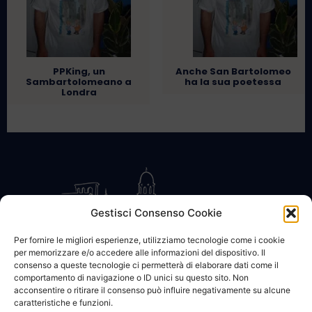
PPKing, un
Anche San Bartolomeo
Sambartolomeano a
ha la sua poetessa
Londra
Gestisci Consenso Cookie
Per fornire le migliori esperienze, utilizziamo tecnologie come i cookie
per memorizzare e/o accedere alle informazioni del dispositivo. Il
CONTATTACI
COOKIE POLICY
PRIVACY
consenso a queste tecnologie ci permetterà di elaborare dati come il
comportamento di navigazione o ID unici su questo sito. Non
acconsentire o ritirare il consenso può influire negativamente su alcune
caratteristiche e funzioni.