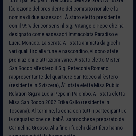
tutti i partecipanti. Nel corso della serata vi Ã¨ stata
lâelezione del presidente del comitato rionale e la
nomina di due assessori. Ã stato eletto presidente
con il 99% dei consensi il sig. Vitangelo Pepe che ha
designato come assessori Immacolata Paradiso e
Lucia Monaco. La serata Ã¨ stata animata da giochi
vari quali tiro alla fune e nascondino, vi sono state
premiazioni e attrazioni varie. Ã stato eletto Mister
San Rocco all’estero il Sig. Petecchia Romano
rappresentante del quartiere San Rocco all’estero
(residente in Svizzera), Ã¨ stata eletta Miss Public
Relation Sig.ra Lucia Pepe in Palombo, Ã¨ stata eletta
Miss San Rocco 2002 Erika Gallo (residente in
Toscana). Al termine, la cena con tutti i partecipanti, e
la degustazione del babÃ sanrocchese preparato da
Carmelina Grosso. Alla fine i fuochi dâartificio hanno