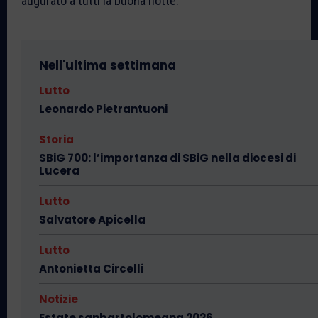
augurato a tutti la buona notte.
Nell'ultima settimana
Lutto
Leonardo Pietrantuoni
Storia
SBiG 700: l’importanza di SBiG nella diocesi di
Lucera
Lutto
Salvatore Apicella
Lutto
Antonietta Circelli
Notizie
Estate sanbartolomeana 2026