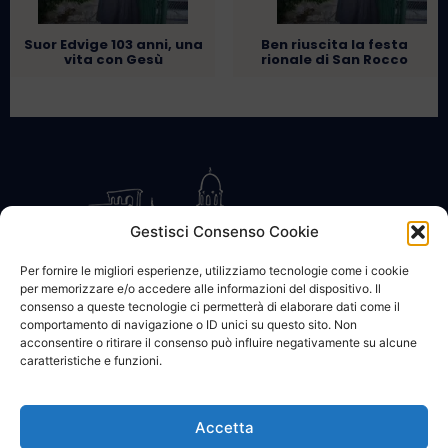
Suor Edvige 103 anni, una
Ben riuscita la festa
vita con Gesù
rionale di San Rocco
Gestisci Consenso Cookie
Per fornire le migliori esperienze, utilizziamo tecnologie come i cookie
per memorizzare e/o accedere alle informazioni del dispositivo. Il
CONTATTACI
COOKIE POLICY
PRIVACY
consenso a queste tecnologie ci permetterà di elaborare dati come il
comportamento di navigazione o ID unici su questo sito. Non
acconsentire o ritirare il consenso può influire negativamente su alcune
caratteristiche e funzioni.
Accetta
© 2002 - 2026 SanBartolomeo.info :::: powered by Go Web snc |