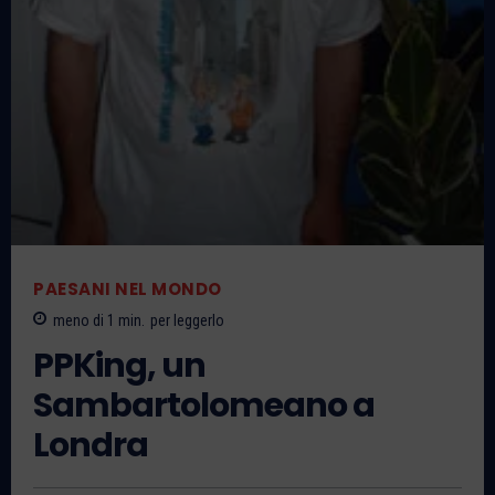
PAESANI NEL MONDO
meno di 1
min.
per leggerlo
PPKing, un
Sambartolomeano a
Londra