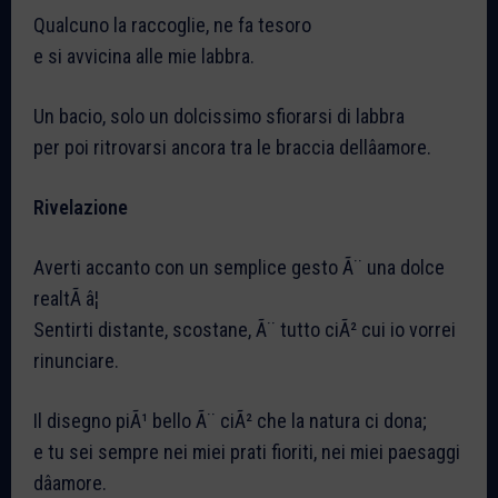
Qualcuno la raccoglie, ne fa tesoro
e si avvicina alle mie labbra.
Un bacio, solo un dolcissimo sfiorarsi di labbra
per poi ritrovarsi ancora tra le braccia dellâamore.
Rivelazione
Averti accanto con un semplice gesto Ã¨ una dolce
realtÃ â¦
Sentirti distante, scostane, Ã¨ tutto ciÃ² cui io vorrei
rinunciare.
Il disegno piÃ¹ bello Ã¨ ciÃ² che la natura ci dona;
e tu sei sempre nei miei prati fioriti, nei miei paesaggi
dâamore.