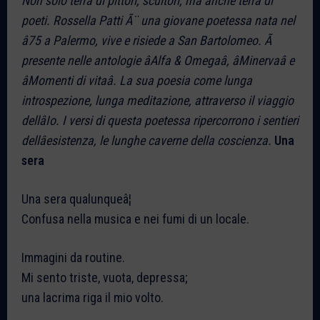
Non solo terra di pittori, scultori, ma anche terra di
poeti. Rossella Patti Ã¨ una giovane poetessa nata nel
â75 a Palermo, vive e risiede a San Bartolomeo. Ã
presente nelle antologie âAlfa & Omegaâ, âMinervaâ e
âMomenti di vitaâ. La sua poesia come lunga
introspezione, lunga meditazione, attraverso il viaggio
dellâIo. I versi di questa poetessa ripercorrono i sentieri
dellâesistenza, le lunghe caverne della coscienza.
Una
sera
Una sera qualunqueâ¦
Confusa nella musica e nei fumi di un locale.
Immagini da routine.
Mi sento triste, vuota, depressa;
una lacrima riga il mio volto.