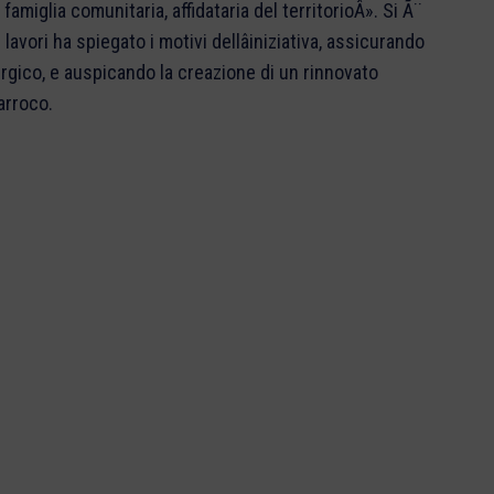
amiglia comunitaria, affidataria del territorioÂ». Si Ã¨
lavori ha spiegato i motivi dellâiniziativa, assicurando
urgico, e auspicando la creazione di un rinnovato
arroco.