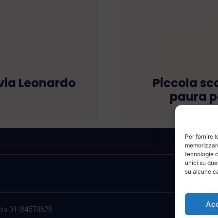
 via Leonardo
Piccola sc
paura p
Per fornire 
memorizzare 
tecnologie c
unici su que
su alcune ca
Ac
.iva 01184570628