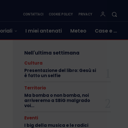
CONTATTACI
COOKIE POLICY
PRIVACY
oriali
I miei antenati
Meteo
Case e …
Nell'ultima settimana
Cultura
Presentazione del libro: Gesù si
è fatto un selfie
Territorio
Ma bomba o non bomba, noi
arriveremo a SBiG malgrado
voi…
Eventi
I big della musica e le radici