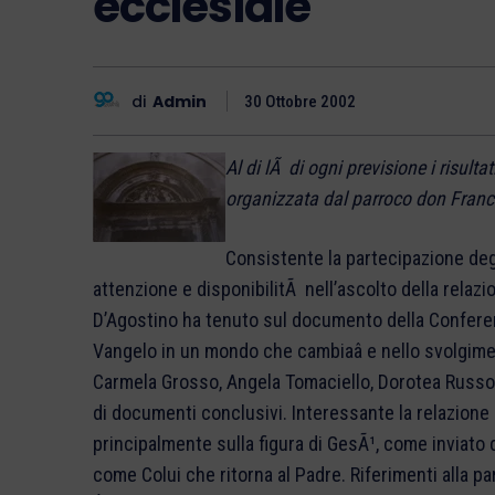
ecclesiale
di
Admin
30 Ottobre 2002
Al di lÃ di ogni previsione i risul
organizzata dal parroco don Franc
Consistente la partecipazione de
attenzione e disponibilitÃ nell’ascolto della relaz
D’Agostino ha tenuto sul documento della Conferen
Vangelo in un mondo che cambiaâ e nello svolgimen
Carmela Grosso, Angela Tomaciello, Dorotea Russo
di documenti conclusivi. Interessante la relazione
principalmente sulla figura di GesÃ¹, come inviato 
come Colui che ritorna al Padre. Riferimenti alla p