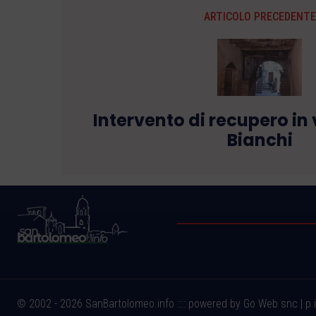
ARTICOLO PRECEDENTE
Intervento di recupero in
Bianchi
© 2002 - 2026 SanBartolomeo.info :::: powered by Go Web snc | p