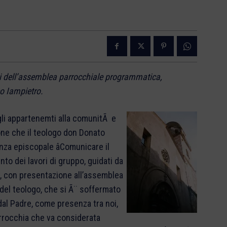
tati dell’assemblea parrocchiale programmatica,
o Iampietro.
gli appartenemti
alla comunitÃ e
ione che il teologo don Donato
za episcopale âComunicare il
to dei lavori di gruppo, guidati da
, con presentazione all’assemblea
 del teologo, che si Ã¨ soffermato
dal Padre, come presenza tra noi,
arrocchia che va considerata