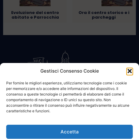
Evoluzione del centro
Ora il centro storico e i
abitato e Parrocchia
parcheggi
Gestisci Consenso Cookie
Per fornire le migliori esperienze, utilizziamo tecnologie come i cookie
per memorizzare e/o accedere alle informazioni del dispositivo. Il
CONTATTACI
COOKIE POLICY
PRIVACY
consenso a queste tecnologie ci permetterà di elaborare dati come il
comportamento di navigazione o ID unici su questo sito. Non
acconsentire o ritirare il consenso può influire negativamente su alcune
caratteristiche e funzioni.
Accetta
© 2002 - 2026 SanBartolomeo.info :::: powered by Go Web snc |