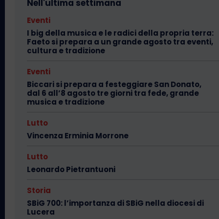
Nell'ultima settimana
Eventi
I big della musica e le radici della propria terra:
Faeto si prepara a un grande agosto tra eventi,
cultura e tradizione
Eventi
Biccari si prepara a festeggiare San Donato,
dal 6 all’8 agosto tre giorni tra fede, grande
musica e tradizione
Lutto
Vincenza Erminia Morrone
Lutto
Leonardo Pietrantuoni
Storia
SBiG 700: l’importanza di SBiG nella diocesi di
Lucera