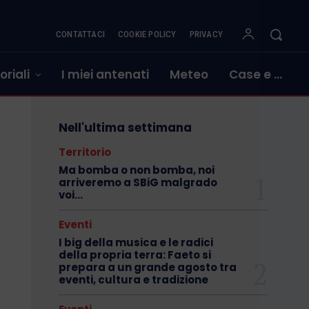
CONTATTACI
COOKIE POLICY
PRIVACY
oriali
I miei antenati
Meteo
Case e …
Nell'ultima settimana
Territorio
Ma bomba o non bomba, noi
arriveremo a SBiG malgrado
voi…
Eventi
I big della musica e le radici
della propria terra: Faeto si
prepara a un grande agosto tra
eventi, cultura e tradizione