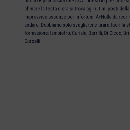
ostico Ripalimosani che si Ã¨ difeso in piÃ¹ occasi
chinare la testa e ora si trova agli ultimi posti del
improvvise assenze per infortuni. Â«Nulla da recrim
andare. Dobbiamo solo svegliarci e tirare fuori la 
formazione: Iampietro, Curiale, Berrilli, Di Cicco, Brita
Curcelli.