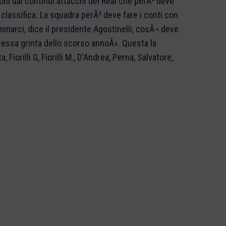
oni dai continui attacchi del Real che perÃ² deve
la classifica. La squadra perÃ² deve fare i conti con
inarci, dice il presidente Agostinelli, cosÃ¬ deve
stessa grinta dello scorso annoÂ». Questa la
, Fiorilli G, Fiorilli M., D’Andrea, Perna, Salvatore,