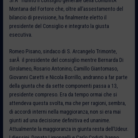
Si Ã¨ riunito il consiglio generale della ComunitÃ
Montana del Fortore che, oltre all’assestamento del
bilancio di previsione, ha finalmente eletto il
presidente del Consiglio e integrato la giusta
esecutiva.
Romeo Pisano, sindaco di S. Arcangelo Trimonte,
sarÃ il presidente del consiglio mentre Bernarda Di
Girolameo, Rosario Antonino, Camillo Giantomaso,
Giovanni Caretti e Nicola Borrillo, andranno a far parte
della giunta che da sette componenti passa a 13,
presidente compreso. Era da tempo ormai che si
attendeva questa svolta, ma che per ragioni, sembra,
di accordi interni nella maggioranza, non si era mai
giunti ad una decisione definitiva ed unanime.
Attualmente la maggioranza in giunta resta dell’Udeur.
I diessini, Donato Limongelli e Carlo Coduti, hanno