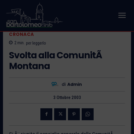
CRONACA
2
min.
per leggerlo
Svolta alla ComunitÃ
Montana
di
Admin
3 Ottobre 2003