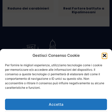
Raduno dei carabinieri
Real Fortore battuto a
Ripalimosani
Gestisci Consenso Cookie
Per fornire le migliori esperienze, utilizziamo tecnologie come i cookie
per memorizzare e/o accedere alle informazioni del dispositivo. Il
CONTATTACI
COOKIE POLICY
PRIVACY
consenso a queste tecnologie ci permetterà di elaborare dati come il
comportamento di navigazione o ID unici su questo sito. Non
acconsentire o ritirare il consenso può influire negativamente su alcune
caratteristiche e funzioni.
Accetta
© 2002 - 2026 SanBartolomeo.info :::: powered by Go Web snc |