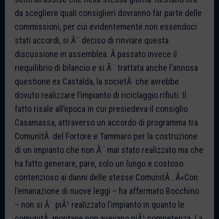
da scegliere quali consiglieri dovranno far parte delle
commissioni, per cui evidentemente non essendoci
stati accordi, si Ã¨ deciso di rinviare questa
discussione in assemblea. Ã passato invece il
riequilibrio di bilancio e si Ã¨ trattata anche l’annosa
questione ex Castalda, la societÃ che avrebbe
dovuto realizzare l’impianto di riciclaggio rifiuti. Il
fatto risale all’epoca in cui presiedeva il consiglio
Casamassa, attraverso un accordo di programma tra
ComunitÃ del Fortore e Tammaro per la costruzione
di un impianto che non Ã¨ mai stato realizzato ma che
ha fatto generare, pare, solo un lungo e costoso
contenzioso ai danni delle stesse ComunitÃ . Â«Con
l’emanazione di nuove leggi – ha affermato Bocchino
– non si Ã¨ piÃ¹ realizzato l’impianto in quanto le
comunitÃ montane non avevano piÃ¹ competenza. La