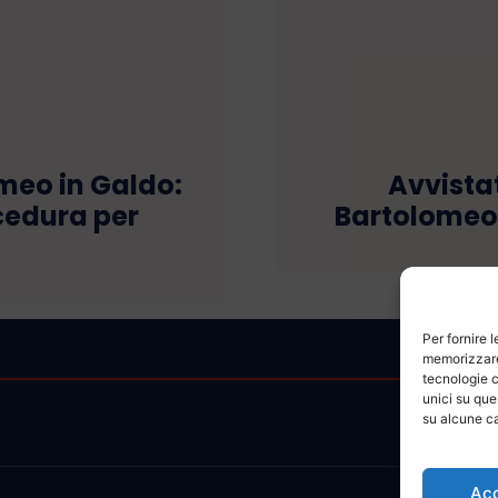
meo in Galdo:
Avvista
ocedura per
Bartolomeo B
Per fornire 
memorizzare 
tecnologie c
unici su que
su alcune ca
Ac