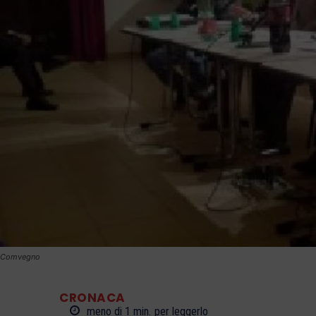
Comvegno
CRONACA
meno di 1
min.
per leggerlo