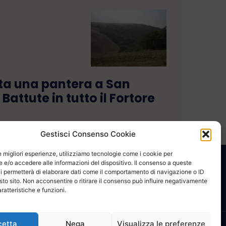
ta una pantera a San
attute in tutto il Fortore
Gestisci Consenso Cookie
le migliori esperienze, utilizziamo tecnologie come i cookie per
e/o accedere alle informazioni del dispositivo. Il consenso a queste
CONTATTACI
COOKIE POLICY
PRIVACY
i permetterà di elaborare dati come il comportamento di navigazione o ID
sto sito. Non acconsentire o ritirare il consenso può influire negativamente
ratteristiche e funzioni.
cetta
Nega
Visualizza le preferenze