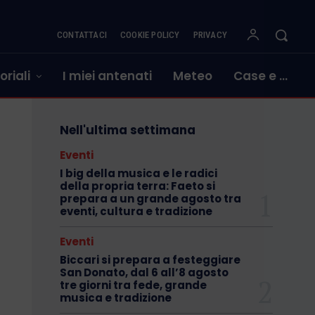
CONTATTACI
COOKIE POLICY
PRIVACY
oriali
I miei antenati
Meteo
Case e …
Nell'ultima settimana
Eventi
I big della musica e le radici
della propria terra: Faeto si
prepara a un grande agosto tra
eventi, cultura e tradizione
Eventi
Biccari si prepara a festeggiare
San Donato, dal 6 all’8 agosto
tre giorni tra fede, grande
musica e tradizione