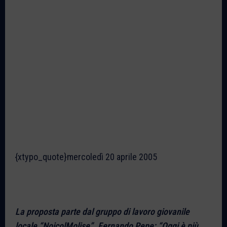
{xtypo_quote}mercoledì 20 aprile 2005
La proposta parte dal gruppo di lavoro giovanile
locale “NoicolMolise”. Fernando Pepe: “Oggi è più