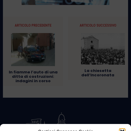
ARTICOLO PRECEDENTE
ARTICOLO SUCCESSIVO
La chiesetta
In fiamme l’auto di una
dell’Incoronata
ditta di costruzioni:
indagini in corso