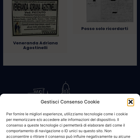
Posso solo ricordarti
Veneranda Adriana
Agostinelli
Gestisci Consenso Cookie
Per fornire le migliori esperienze, utilizziamo tecnologie come i cookie
per memorizzare e/o accedere alle informazioni del dispositivo. Il
CONTATTACI
COOKIE POLICY
PRIVACY
consenso a queste tecnologie ci permetterà di elaborare dati come il
comportamento di navigazione o ID unici su questo sito. Non
acconsentire o ritirare il consenso può influire negativamente su alcune