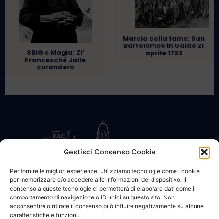
Marcia della fame: San
Bartolomeo in Galdo 21
SBiG e Magia: Zi’
aprile 1793
Francesché Jalle
curandero
Gestisci Consenso Cookie
Per fornire le migliori esperienze, utilizziamo tecnologie come i cookie
per memorizzare e/o accedere alle informazioni del dispositivo. Il
CONTATTACI
COOKIE POLICY
PRIVACY
consenso a queste tecnologie ci permetterà di elaborare dati come il
comportamento di navigazione o ID unici su questo sito. Non
acconsentire o ritirare il consenso può influire negativamente su alcune
caratteristiche e funzioni.