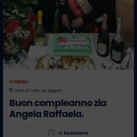
UOMINI
meno di 1
min.
per leggerlo
Buon compleanno zia
Angela Raffaela.
di
Redazione