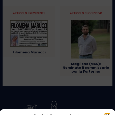
ARTICOLO PRECEDENTE
ARTICOLO SUCCESSIVO
Filomena Marucci
Maglione (M5S):
Nominato il commissario
per la Fortorina