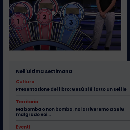
Nell'ultima settimana
Cultura
Presentazione del libro: Gesù si è fatto un selfie
Territorio
Ma bomba o non bomba, noi arriveremo a SBiG
malgrado voi…
Eventi