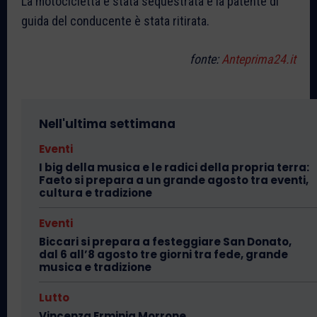
La motocicletta è stata sequestrata e la patente di
guida del conducente è stata ritirata.
fonte:
Anteprima24.it
Nell'ultima settimana
Eventi
I big della musica e le radici della propria terra:
Faeto si prepara a un grande agosto tra eventi,
cultura e tradizione
Eventi
Biccari si prepara a festeggiare San Donato,
dal 6 all’8 agosto tre giorni tra fede, grande
musica e tradizione
Lutto
Vincenza Erminia Morrone