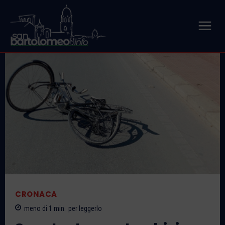
CRONACA
meno di 1
min.
per leggerlo