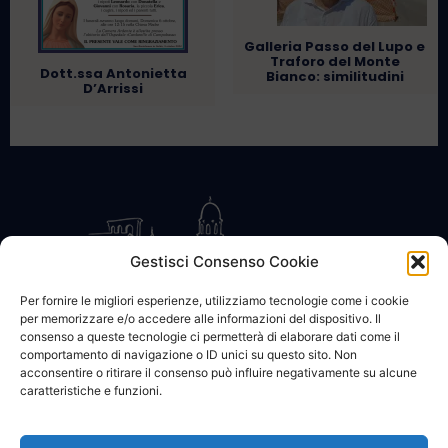
Galleria Passo del Lupo e
Traforo del Monte
Dott.ssa Antonietta
Bianco: similitudini
D’Arrissi
Gestisci Consenso Cookie
Per fornire le migliori esperienze, utilizziamo tecnologie come i cookie
per memorizzare e/o accedere alle informazioni del dispositivo. Il
CONTATTACI
COOKIE POLICY
PRIVACY
consenso a queste tecnologie ci permetterà di elaborare dati come il
comportamento di navigazione o ID unici su questo sito. Non
acconsentire o ritirare il consenso può influire negativamente su alcune
caratteristiche e funzioni.