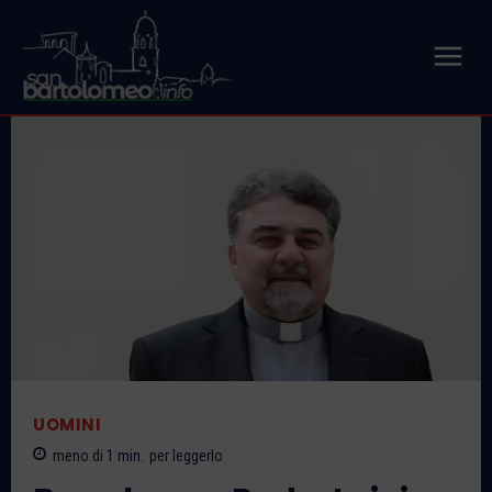
UOMINI
meno di 1
min.
per leggerlo