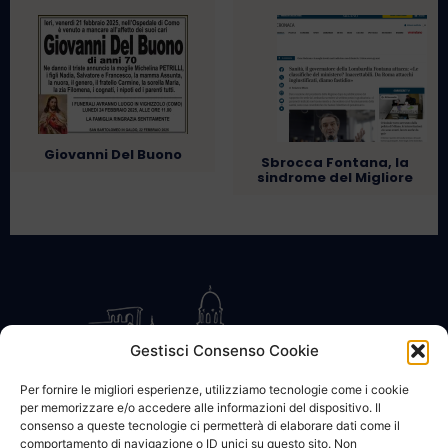
Giovanni Del Buono
Sbrocca Fontana, la
sindrome del Migliore
Gestisci Consenso Cookie
Per fornire le migliori esperienze, utilizziamo tecnologie come i cookie
per memorizzare e/o accedere alle informazioni del dispositivo. Il
CONTATTACI
COOKIE POLICY
PRIVACY
consenso a queste tecnologie ci permetterà di elaborare dati come il
comportamento di navigazione o ID unici su questo sito. Non