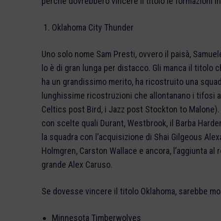
perché dovrebbero vincere il titolo le formazioni i
Oklahoma City Thunder
Uno solo nome Sam Presti, ovvero il paisà, Samuel
lo è di gran lunga per distacco. Gli manca il titol
ha un grandissimo merito, ha ricostruito una squad
lunghissime ricostruzioni che allontanano i tifosi a
Celtics post Bird, i Jazz post Stockton to Malone
con scelte quali Durant, Westbrook, il Barba Harden
la squadra con l’acquisizione di Shai Gilgeous Alex
Holmgren, Carston Wallace e ancora, l’aggiunta al 
grande Alex Caruso.
Se dovesse vincere il titolo Oklahoma, sarebbe mol
Minnesota Timberwolves