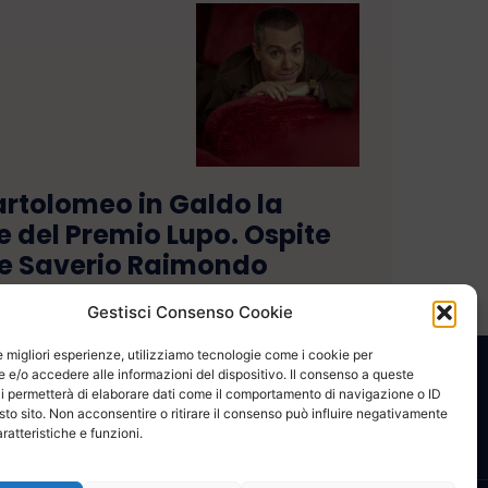
artolomeo in Galdo la
 del Premio Lupo. Ospite
e Saverio Raimondo
Gestisci Consenso Cookie
le migliori esperienze, utilizziamo tecnologie come i cookie per
e/o accedere alle informazioni del dispositivo. Il consenso a queste
CONTATTACI
COOKIE POLICY
PRIVACY
i permetterà di elaborare dati come il comportamento di navigazione o ID
sto sito. Non acconsentire o ritirare il consenso può influire negativamente
ratteristiche e funzioni.