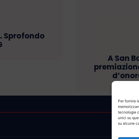
. Sprofondo
G
A San B
premiazione
d’onor
Per fornire 
memorizzare 
tecnologie c
unici su que
su alcune ca