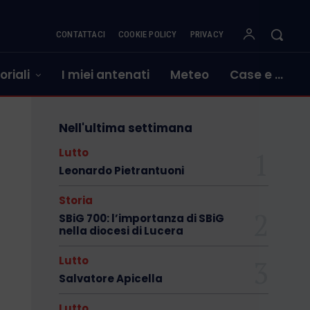
CONTATTACI
COOKIE POLICY
PRIVACY
oriali
I miei antenati
Meteo
Case e …
Nell'ultima settimana
Lutto
Leonardo Pietrantuoni
Storia
SBiG 700: l’importanza di SBiG
nella diocesi di Lucera
Lutto
Salvatore Apicella
Lutto