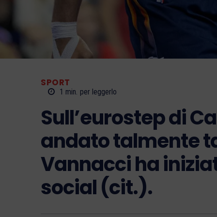
SPORT
1
min.
per leggerlo
Sull’eurostep di Ca
andato talmente t
Vannacci ha iniziat
social (cit.).