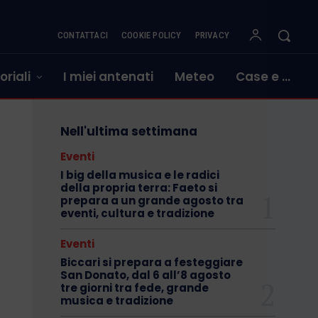
CONTATTACI
COOKIE POLICY
PRIVACY
oriali
I miei antenati
Meteo
Case e …
Nell'ultima settimana
Eventi
I big della musica e le radici
della propria terra: Faeto si
prepara a un grande agosto tra
eventi, cultura e tradizione
Eventi
Biccari si prepara a festeggiare
San Donato, dal 6 all’8 agosto
tre giorni tra fede, grande
musica e tradizione