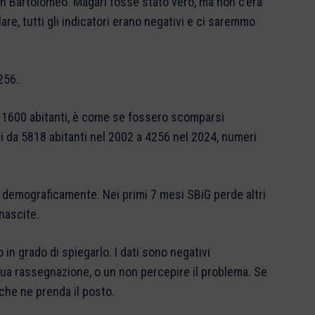
n Bartolomeo. Magari fosse stato vero, ma non c’era
e, tutti gli indicatori erano negativi e ci saremmo
256.
a 1600 abitanti, è come se fossero scomparsi
i da 5818 abitanti nel 2002 a 4256 nel 2024, numeri
demograficamente. Nei primi 7 mesi SBiG perde altri
nascite.
n grado di spiegarlo. I dati sono negativi
ua rassegnazione, o un non percepire il problema. Se
 che ne prenda il posto.