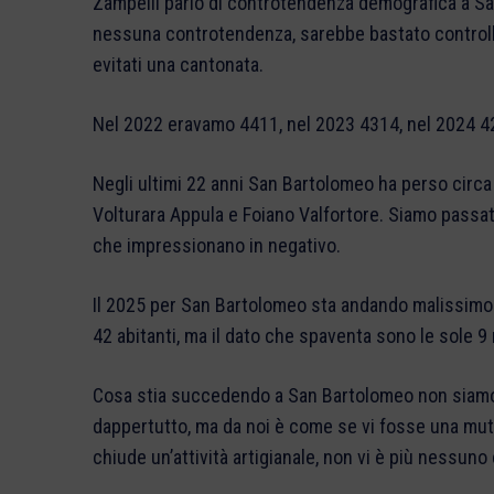
Zampelli parlò di controtendenza demografica a Sa
nessuna controtendenza, sarebbe bastato controllar
evitati una cantonata.
Nel 2022 eravamo 4411, nel 2023 4314, nel 2024 4
Negli ultimi 22 anni San Bartolomeo ha perso circ
Volturara Appula e Foiano Valfortore. Siamo passat
che impressionano in negativo.
Il 2025 per San Bartolomeo sta andando malissimo 
42 abitanti, ma il dato che spaventa sono le sole 9 
Cosa stia succedendo a San Bartolomeo non siamo i
dappertutto, ma da noi è come se vi fosse una mut
chiude un’attività artigianale, non vi è più nessuno