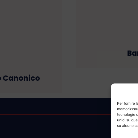
Ba
o Canonico
Per fornire 
memorizzare 
tecnologie c
unici su que
su alcune ca