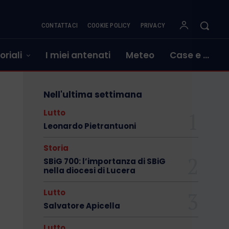
CONTATTACI
COOKIE POLICY
PRIVACY
oriali
I miei antenati
Meteo
Case e …
Nell'ultima settimana
Lutto
Leonardo Pietrantuoni
Storia
SBiG 700: l’importanza di SBiG
nella diocesi di Lucera
Lutto
Salvatore Apicella
Lutto