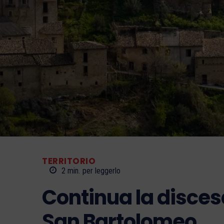
TERRITORIO
2
min.
per leggerlo
Continua la disce
San Bartolomeo