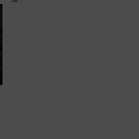
De...