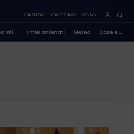
CONTATTACI
COOKIE POLICY
PRIVACY
oriali
I miei antenati
Meteo
Case e …