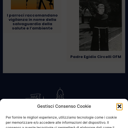
I parroci raccomandano
vigilanza in nome della
salvaguardia della
salute e l’ambiente
Padre Egidio Circelli OFM
Gestisci Consenso Cookie
Per fornire le migliori esperienze, utilizziamo tecnologie come i cookie
per memorizzare e/o accedere alle informazioni del dispositivo. Il
CONTATTACI
COOKIE POLICY
PRIVACY
consenso a queste tecnologie ci permetterà di elaborare dati come il