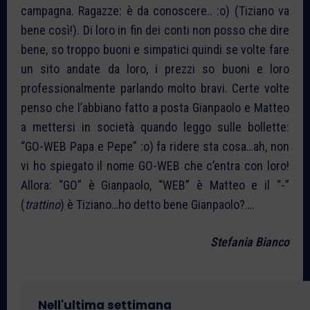
campagna. Ragazze: è da conoscere.. :o) (Tiziano va
bene così!). Di loro in fin dei conti non posso che dire
bene, so troppo buoni e simpatici quindi se volte fare
un sito andate da loro, i prezzi so buoni e loro
professionalmente parlando molto bravi. Certe volte
penso che l’abbiano fatto a posta Gianpaolo e Matteo
a mettersi in società quando leggo sulle bollette:
“GO-WEB Papa e Pepe” :o) fa ridere sta cosa…ah, non
vi ho spiegato il nome GO-WEB che c’entra con loro!
Allora: “GO” è Gianpaolo, “WEB” è Matteo e il “-”
(
trattino
) è Tiziano…ho detto bene Gianpaolo?….
Stefania Bianco
Nell'ultima settimana