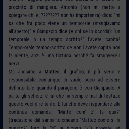
procinto di mangiare. Antonio (non mi metto a
spiegare chi è, ???????? non ha importanza) dice: “mi
sa che fra poco viene un temporale (mangiavamo
all’aperto)” e Gianpaolo dice (e chi se lo scorda): “un
temporale o un tempo scritto?” l’avete capita?
Tempo-orale tempo-scritto se non l’avete capita non
fa niente, anzi è una fortuna perché fa smuovere i
nervi.
Ma andiamo a
Matteo
, il grafico, il più serio e
responsabile…comunque ci vuole poco ad essere
definito tale quando il paragone è con Gianpaolo. A
parte gli scherzi è lui che ha sempre mal di testa…e
questo vuol dire tanto. È lui che deve rispondere alla
continua domanda: “Mattè com’ z’ fa qua?”
(traduzione dal sanbartolomeano “Matteo come si fa
questo?” loro la “s” la dicono “z”) provate ad