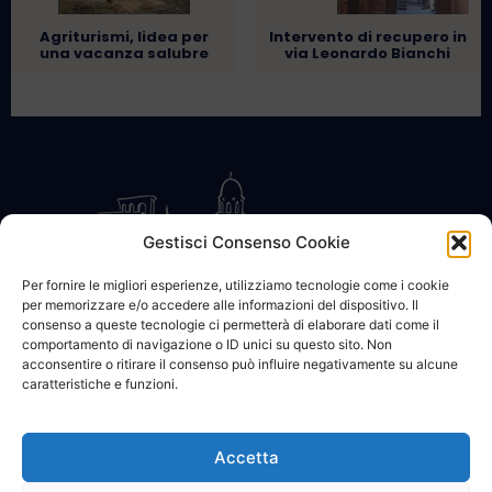
Agriturismi, lidea per
Intervento di recupero in
una vacanza salubre
via Leonardo Bianchi
Gestisci Consenso Cookie
Per fornire le migliori esperienze, utilizziamo tecnologie come i cookie
per memorizzare e/o accedere alle informazioni del dispositivo. Il
CONTATTACI
COOKIE POLICY
PRIVACY
consenso a queste tecnologie ci permetterà di elaborare dati come il
comportamento di navigazione o ID unici su questo sito. Non
acconsentire o ritirare il consenso può influire negativamente su alcune
caratteristiche e funzioni.
Accetta
© 2002 - 2026 SanBartolomeo.info :::: powered by Go Web snc |