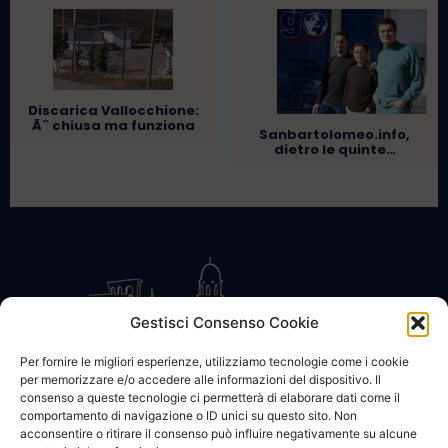
Discarica Vallocchione:
Ã¨ chiusa ma funziona
Sanbartolomeo.info,
dietro le quinte…
Gestisci Consenso Cookie
Per fornire le migliori esperienze, utilizziamo tecnologie come i cookie
per memorizzare e/o accedere alle informazioni del dispositivo. Il
CONTATTACI
COOKIE POLICY
PRIVACY
consenso a queste tecnologie ci permetterà di elaborare dati come il
comportamento di navigazione o ID unici su questo sito. Non
acconsentire o ritirare il consenso può influire negativamente su alcune