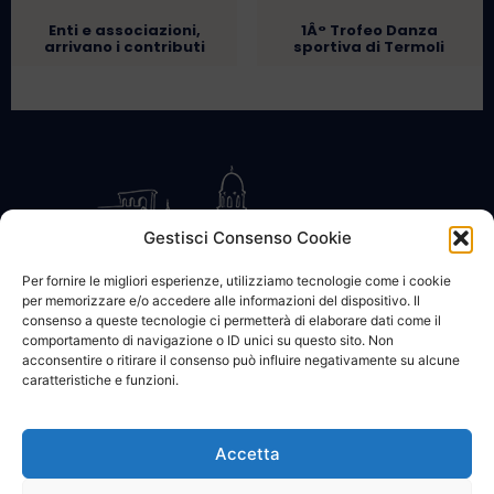
Enti e associazioni,
1Â° Trofeo Danza
arrivano i contributi
sportiva di Termoli
Gestisci Consenso Cookie
Per fornire le migliori esperienze, utilizziamo tecnologie come i cookie
per memorizzare e/o accedere alle informazioni del dispositivo. Il
CONTATTACI
COOKIE POLICY
PRIVACY
consenso a queste tecnologie ci permetterà di elaborare dati come il
comportamento di navigazione o ID unici su questo sito. Non
acconsentire o ritirare il consenso può influire negativamente su alcune
caratteristiche e funzioni.
Accetta
© 2002 - 2026 SanBartolomeo.info :::: powered by Go Web snc |