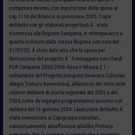
compenso minimo, con imputazione della spesa al
cap.1116 del Bilancio di previsione 2005. Copia
dellâatto con gli elaborati progettuali Ã¨ stata
trasmessa alla Regione Campania, in ottemperanza a
quanto richiesto dalla stessa Regione con nota del
31/03/05. Ã stato dato atto che la spesa per
lâattuazione del progetto Ã¨ fronteggiata con i fondi
POR Campania 2000/2006-Asse II-Misura 2.1 –
nellâambito del Progetto Integrato Itinerario Culturale
âRegio Tratturo Beneventoâ, allâinterno del tetto delle
relative delibere di Giunta regionale del 2002 e del
2004, come da impegno programmatico assunto con
delibera del 16 gennaio 2004. Lâadozione dellâatto Ã¨
stata comunicata ai Capigruppo consiliari,
contestualmente allâaffissione allâAlbo Pretorio
comunale. Per la cronaca, si ricorda che il progetto