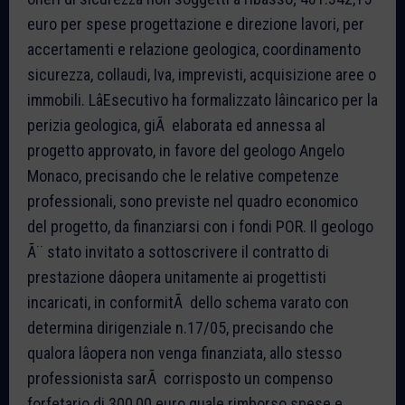
euro per spese progettazione e direzione lavori, per
accertamenti e relazione geologica, coordinamento
sicurezza, collaudi, Iva, imprevisti, acquisizione aree o
immobili. LâEsecutivo ha formalizzato lâincarico per la
perizia geologica, giÃ elaborata ed annessa al
progetto approvato, in favore del geologo Angelo
Monaco, precisando che le relative competenze
professionali, sono previste nel quadro economico
del progetto, da finanziarsi con i fondi POR. Il geologo
Ã¨ stato invitato a sottoscrivere il contratto di
prestazione dâopera unitamente ai progettisti
incaricati, in conformitÃ dello schema varato con
determina dirigenziale n.17/05, precisando che
qualora lâopera non venga finanziata, allo stesso
professionista sarÃ corrisposto un compenso
forfetario di 300,00 euro quale rimborso spese e