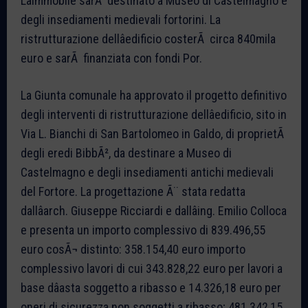
Lâimmobile sarÃ destinato a Museo di Castelmagno e
degli insediamenti medievali fortorini. La
ristrutturazione dellâedificio costerÃ circa 840mila
euro e sarÃ finanziata con fondi Por.
La Giunta comunale ha approvato il progetto definitivo
degli interventi di ristrutturazione dellâedificio, sito in
Via L. Bianchi di San Bartolomeo in Galdo, di proprietÃ
degli eredi BibbÃ², da destinare a Museo di
Castelmagno e degli insediamenti antichi medievali
del Fortore. La progettazione Ã¨ stata redatta
dallâarch. Giuseppe Ricciardi e dallâing. Emilio Colloca
e presenta un importo complessivo di 839.496,55
euro cosÃ¬ distinto: 358.154,40 euro importo
complessivo lavori di cui 343.828,22 euro per lavori a
base dâasta soggetto a ribasso e 14.326,18 euro per
oneri di sicurezza non soggetti a ribasso; 481.342,15