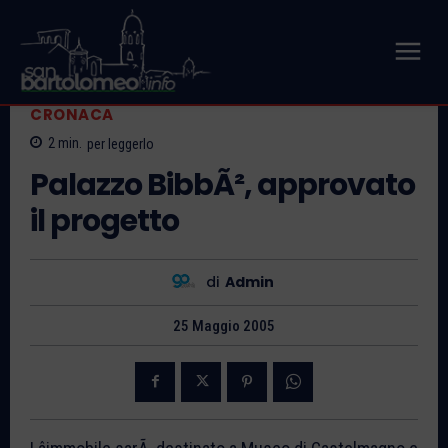
CRONACA
2
min.
per leggerlo
Palazzo BibbÃ², approvato
il progetto
di
Admin
25 Maggio 2005