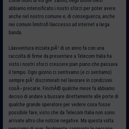
Come molti di voi giÃ sanno, negli ultimi mesi
abbiamo intensificato i nostri sforzi per poter avere
anche nel nostro comune e, di conseguenza, anche
nei comuni limitrofi lâaccesso ad internet a larga
banda.
Lâavventura iniziata piÃ¹ di un anno fa con una
raccolta di firme da presentare a Telecom Italia ha
visto i nostri sforzi crescere pian piano che passava
il tempo. Ogni giorno ci sentivamo (e ci sentiamo)
sempre piÃ¹ discriminati nel lavorare in condizioni
cosÃ¬ precarie. FinchÃ© qualche mese fa abbiamo
deciso di andare a bussare direttamente alle porte di
qualche grande operatore per vedere cosa fosse
possibile fare, visto che da Telecom Italia non sono
arrivate altro che notizie negative. Ma questa volta
pensiamo di aver, finalmente, raggiunto le persone