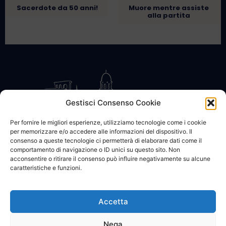
Sacerdote da 50 anni!
Muore mentre assiste
alla partita
Gestisci Consenso Cookie
Per fornire le migliori esperienze, utilizziamo tecnologie come i cookie
per memorizzare e/o accedere alle informazioni del dispositivo. Il
CONTATTACI
COOKIE POLICY
PRIVACY
consenso a queste tecnologie ci permetterà di elaborare dati come il
comportamento di navigazione o ID unici su questo sito. Non
acconsentire o ritirare il consenso può influire negativamente su alcune
caratteristiche e funzioni.
Accetta
© 2002 - 2026 SanBartolomeo.info :::: powered by Go Web snc |
p.iva 01184570628
Nega