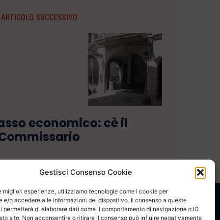
ARTICOLO SUCCESSIVO
sso economico: cè il
Commissario
Gestisci Consenso Cookie
le migliori esperienze, utilizziamo tecnologie come i cookie per
e/o accedere alle informazioni del dispositivo. Il consenso a queste
CONTATTACI
COOKIE POLICY
PRIVACY
i permetterà di elaborare dati come il comportamento di navigazione o ID
sto sito. Non acconsentire o ritirare il consenso può influire negativamente