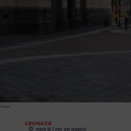
Image
CRONACA
meno di 1
min.
per leggerlo