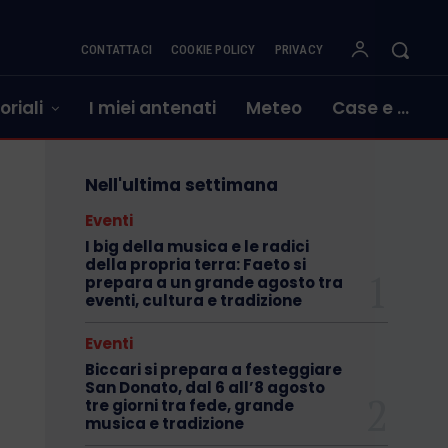
CONTATTACI
COOKIE POLICY
PRIVACY
oriali
I miei antenati
Meteo
Case e …
Nell'ultima settimana
Eventi
I big della musica e le radici
della propria terra: Faeto si
prepara a un grande agosto tra
eventi, cultura e tradizione
Eventi
Biccari si prepara a festeggiare
San Donato, dal 6 all’8 agosto
tre giorni tra fede, grande
musica e tradizione