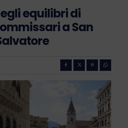
gli equilibri di
o commissari a San
Salvatore