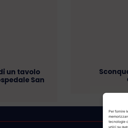
Sconqua
 di un tavolo
ospedale San
Per fornire 
memorizzare 
tecnologie c
unici su que