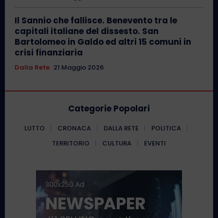
Il Sannio che fallisce. Benevento tra le
capitali italiane del dissesto. San
Bartolomeo in Galdo ed altri 15 comuni in
crisi finanziaria
Dalla Rete
21 Maggio 2026
Categorie Popolari
LUTTO
CRONACA
DALLA RETE
POLITICA
TERRITORIO
CULTURA
EVENTI