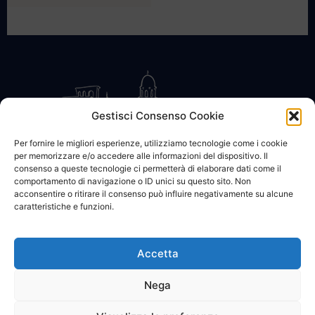
Gestisci Consenso Cookie
Per fornire le migliori esperienze, utilizziamo tecnologie come i cookie
per memorizzare e/o accedere alle informazioni del dispositivo. Il
CONTATTACI
COOKIE POLICY
PRIVACY
consenso a queste tecnologie ci permetterà di elaborare dati come il
comportamento di navigazione o ID unici su questo sito. Non
acconsentire o ritirare il consenso può influire negativamente su alcune
caratteristiche e funzioni.
Accetta
© 2002 - 2026 SanBartolomeo.info :::: powered by Go Web snc |
p.iva 01184570628
Nega