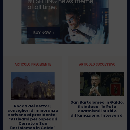
ARTICOLO PRECEDENTE
ARTICOLO SUCCESSIVO
San Bartolomeo in Galdo,
Rocca dei Rettori,
il sindaco: ‘In Rete
consiglieri di minoranza
allarmismi inutili e
scrivono al presidente :
diffamazione. Interverrò’
“Attivarsi per ospedali
Cerreto e San
Bartolomeo in Galdo”