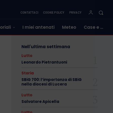
CONTATTACI
COOKIE POLICY
PRIVACY
oriali
I miei antenati
Meteo
Case e …
Nell'ultima settimana
Lutto
Leonardo Pietrantuoni
Storia
SBiG 700: l’importanza di SBiG
nella diocesi di Lucera
Lutto
Salvatore Apicella
Lutto