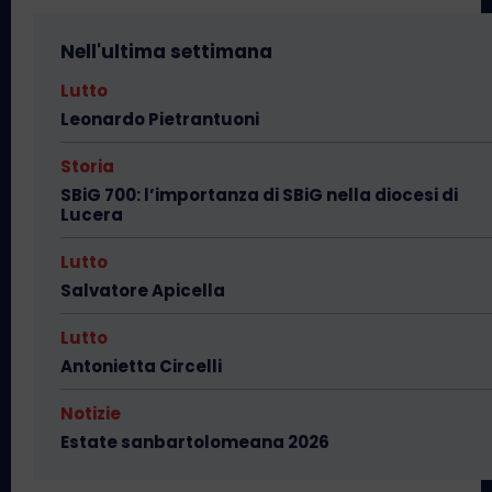
Nell'ultima settimana
Lutto
Leonardo Pietrantuoni
Storia
SBiG 700: l’importanza di SBiG nella diocesi di
Lucera
Lutto
Salvatore Apicella
Lutto
Antonietta Circelli
Notizie
Estate sanbartolomeana 2026