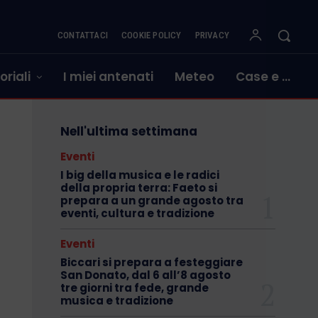
CONTATTACI
COOKIE POLICY
PRIVACY
oriali
I miei antenati
Meteo
Case e …
Nell'ultima settimana
Eventi
I big della musica e le radici
della propria terra: Faeto si
prepara a un grande agosto tra
eventi, cultura e tradizione
Eventi
Biccari si prepara a festeggiare
San Donato, dal 6 all’8 agosto
tre giorni tra fede, grande
musica e tradizione