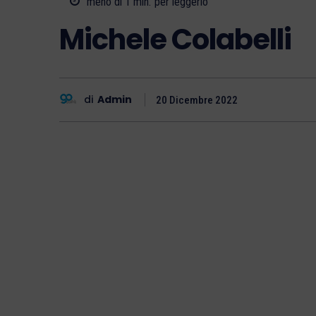
meno di 1
min.
per leggerlo
Michele Colabelli
di
Admin
20 Dicembre 2022