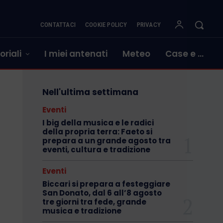
CONTATTACI
COOKIE POLICY
PRIVACY
oriali
I miei antenati
Meteo
Case e …
Nell'ultima settimana
Eventi
I big della musica e le radici
della propria terra: Faeto si
prepara a un grande agosto tra
eventi, cultura e tradizione
Eventi
Biccari si prepara a festeggiare
San Donato, dal 6 all’8 agosto
tre giorni tra fede, grande
musica e tradizione