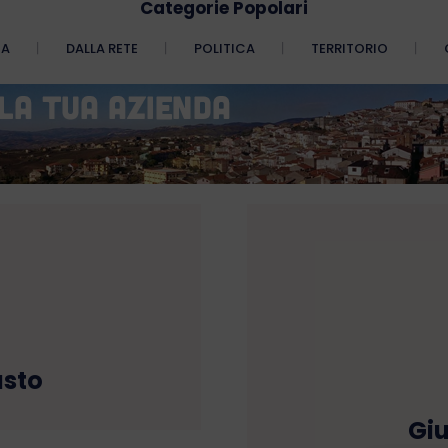
Categorie Popolari
CA
DALLA RETE
POLITICA
TERRITORIO
sto
Gi