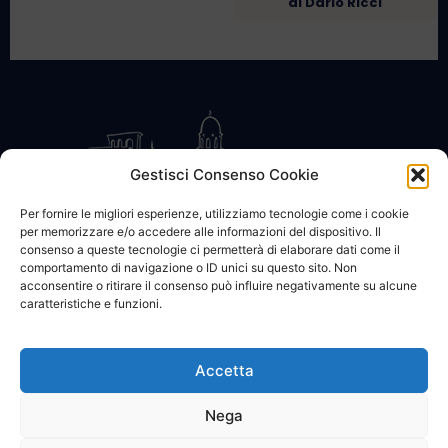
di Dario Ricci
Gestisci Consenso Cookie
Per fornire le migliori esperienze, utilizziamo tecnologie come i cookie
per memorizzare e/o accedere alle informazioni del dispositivo. Il
CONTATTACI
COOKIE POLICY
PRIVACY
consenso a queste tecnologie ci permetterà di elaborare dati come il
comportamento di navigazione o ID unici su questo sito. Non
acconsentire o ritirare il consenso può influire negativamente su alcune
caratteristiche e funzioni.
Accetta
© 2002 - 2026 SanBartolomeo.info :::: powered by Go Web snc |
p.iva 01184570628
Nega